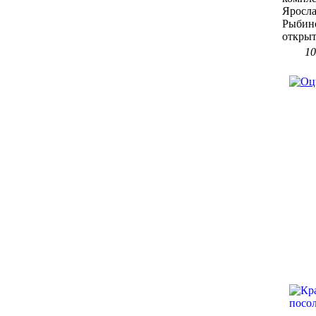
Яросл
Рыбинс
открыт.
10