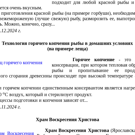
подходит для любой красной рыбы и 
ется очень вкусным.
иготовления красной рыбы (на примере горбуши), необходим
вежемороженую (лучше свежую) рыбу, разморозить ее, выпотр
. Можно, конечно, сразу...
.12.2024 г.
Технология горячего копчения рыбы в домашних условиях
(на примере леща)
Горячее копчение
- это с
консервации, при котором тепловая об
рыбы и пропитывание ее проду
ого сгорания древесины происходят при высокой температуре
орячем копчении единственным консервантом является нагре
о
20
С воздух, который и стерилизует продукт.
сы подготовки и копчения зависят от...
.11.2024 г.
Храм Воскресения Христова
Храм Воскресения Христова
(Ярославска