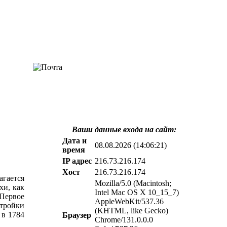
Ваши данные входа на сайт:
Дата и
08.08.2026 (14:06:21)
время
IP адрес
216.73.216.174
Хост
216.73.216.174
агается
Mozilla/5.0 (Macintosh;
хи, как
Intel Mac OS X 10_15_7)
ервое
AppleWebKit/537.36
тройки
(KHTML, like Gecko)
 в 1784
Браузер
Chrome/131.0.0.0