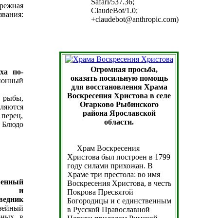
Safari/537.36;
ережная
ClaudeBot/1.0;
вания:
+claudebot@anthropic.com)
Огромная просьба,
ха по-
оказать посильную помощь
онный
для восстановления Храма
Воскресения Христова в селе
 рыбы,
Огарково Рыбинского
вляются
района Ярославской
 перец,
области.
 Блюдо
Храм Воскресения
Христова был построен в 1799
году силами прихожан. В
Храме три престола: во имя
венный
Воскресения Христова, в честь
ный и
Покрова Пресвятой
ведник
Богородицы и с единственным
узейный
в Русской Православной
рных в