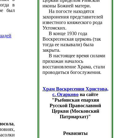
Церкви приделом Римской
огда в
иконы Божией матери.
ре был
На погосте находятся
захоронения представителей
известного княжеского рода
Ухтомских.
В конце 1930 года
Воскресенская церковь (так
тогда ее называли) была
закрыта.
В настоящее время силами
прихожан началось
восстановление Храма, стали
проводиться богослужения.
Храм Воскресения Христова,
с. Огарково
на сайте
"Рыбинская епархия
Русской Православной
Церкви (Московский
Патриархат)"
посола
,
овиях,
Реквизиты
асолки