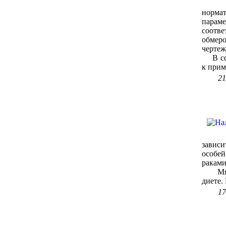
нормат
парам
соотве
обмеро
чертеж
В сфер
к прим
21
зависи
особе
раками
Мясо 
диете. 
17