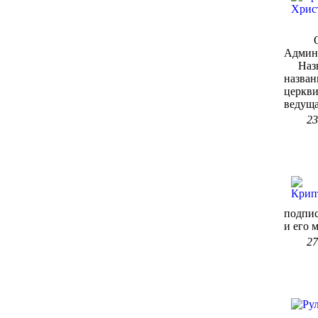
Огарк
Админи
Назван
назван
церкви
ведущая
23
подпи
и его 
27