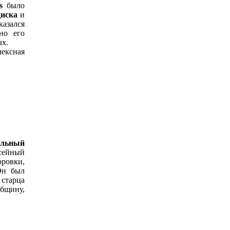
s
было
иска
и
казался
но его
ых.
ексная
ельный
ейный
оровки,
Он был
 старца
бщину,