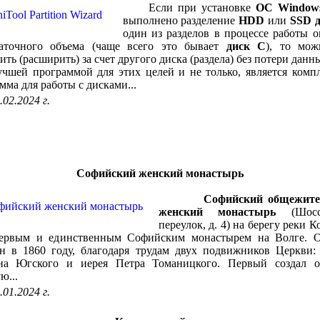
Если при установке
ОС Window
выполнено разделение
HDD
или
SSD д
один из разделов в процессе работы о
таточного объема (чаще всего это бывает
диск C
), то мож
ить (расширить) за счет другого диска (раздела) без потери данн
й программой для этих целей и не только, является компл
мма для работы с дисками...
.02.2024 г.
Софийский женский монастырь
Софийский общежит
женский монастырь
(Шосс
переулок, д. 4) на берегу реки К
первым и единственным Софийским монастырем на Волге. 
н в 1860 году, благодаря трудам двух подвижников Церкви:
на Югского и иерея Петра Томаницкого. Первый создал о
ю...
.01.2024 г.