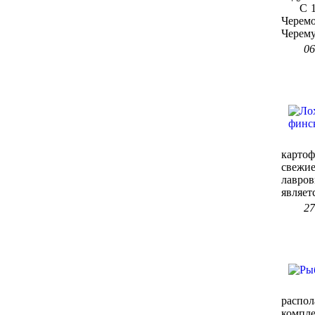
С 1830
Черем
Черему
06
картоф
свежие
лавро
являетс
27
распол
компл