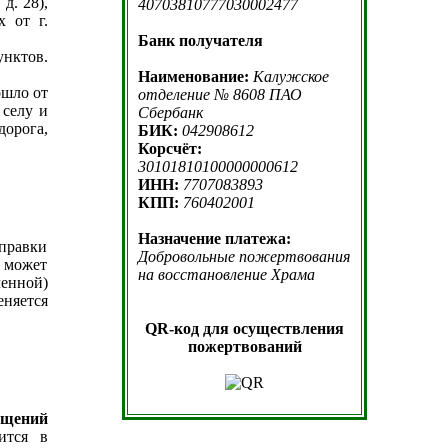
д. 28),
40703810777030002477
х от г.
Банк получателя
нктов.
Наименование:
Калужское
ошло от
отделение № 8608 ПАО
 селу и
Сбербанк
дорога,
БИК:
042908612
Корсчёт:
30101810100000000612
ИНН:
7707083893
КПП:
760402001
Назначение платежа:
правки
Добровольные пожертвования
 может
на восстановление Храма
енной)
еняется
QR-код для осуществления
пожертвований
ещений
ится в