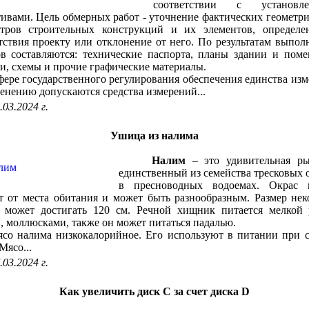
соответствии с установл
ивами. Цель обмерных работ - уточнение фактических геометр
етров строительных конструкций и их элементов, определе
тствия проекту или отклонение от него. По результатам выпо
в составляются: технические паспорта, планы здании и пом
и, схемы и прочие графические материалы.
е государственного регулирования обеспечения единства из
енению допускаются средства измерений...
.03.2024 г.
Ушица из налима
Налим
– это удивительная ры
единственный из семейства тресковых 
в пресноводных водоемах. Окрас 
т от места обитания и может быть разнообразным. Размер не
й может достигать 120 см. Речной хищник питается мелкой 
, моллюсками, также он может питаться падалью.
налима низкокалорийное. Его используют в питании при с
Мясо...
.03.2024 г.
Как увеличить диск C за счет диска D