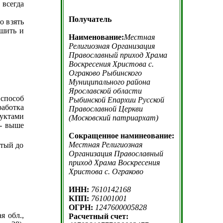
всегда
Получатель
о взять
ошить и
Наименование:
Местная
Религиозная Организация
Православный приход Храма
Воскресения Христова с.
Ограково Рыбинского
Муниципального района
Ярославской области
пособ
Рыбинской Епархии Русской
работка
Православной Церкви
ктами
(Московский патриархат)
 - выше
Сокращенное наминеование:
Местная Религиозная
тый до
Организация Православный
приход Храма Воскресения
Христова с. Ограково
ИНН:
7610142168
КПП:
761001001
ОГРН:
1247600005828
я обл.,
Расчетный счет: