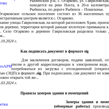
Рыбинский р-н, с. Огарково, ул. Гавриловская, 
находится на реке Нахта, в 20-и километра
Рыбинска, по дороге Рыбинск – Пошехонье.
овское сельское поселение состоит из 36 населенных пу
стративным центром является с. Огарково.
ие улицы Гавриловская, на которой расположен Храм, произ
ия деревни, территория которой раньше вплотную примыкала к
. Село Огарково и деревню Гавриловская разделяла только 
...
.10.2024 г.
Как подписать документ в формате sig
Для заключения договоров, подачи заявлений, от
писем и другой корреспонденции в электронном виде,
потребоваться их загрузка с отсоединенной (открепл
сью (ЭЦП) в формате
.sig
. При подписании, сам документ не изм
можно открыть той же...
.03.2024 г.
Правила замеров здания и помещений
Замеры здания и пом
(обмерные работы)
производ