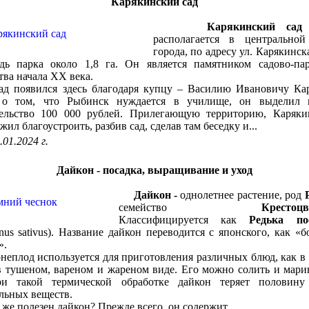
Карякинский сад
Карякинский сад
(
располагается в центральной
города, по адресу ул. Карякинска
дь парка около 1,8 га. Он является памятником садово-пар
тва начала XX века.
оявился здесь благодаря купцу – Василию Ивановичу Кар
 о том, что Рыбинск нуждается в училище, он выделил 
тельство 100 000 рублей. Прилегающую территорию, Каряки
жил благоустроить, разбив сад, сделав там беседку и...
.01.2024 г.
Дайкон - посадка, выращивание и уход
Дайкон -
однолетнее растение, род
семейство
Крестоц
Классифицируется как
Редька по
nus sativus). Название дайкон переводится с японского, как «
».
лод используется для приготовления различных блюд, как в
в тушеном, вареном и жареном виде. Его можно солить и мари
и такой термической обработке дайкон теряет половину
льных веществ.
 полезен дайкон? Прежде всего, он содержит...