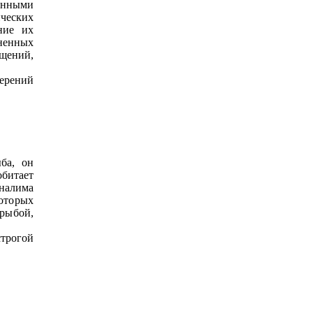
енными
ических
ние их
лненных
ещений,
мерений
ба, он
обитает
налима
которых
рыбой,
трогой