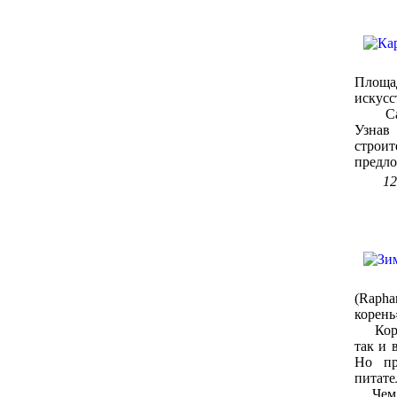
Площа
искусс
Сад п
Узнав
строи
предло
12
(Rapha
корень
Корнеп
так и 
Но пр
питате
Чем же