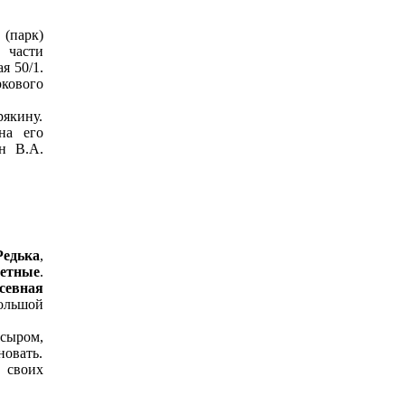
парк)
 части
я 50/1.
кового
якину.
на его
н В.А.
Редька
,
ветные
.
севная
большой
 сыром,
новать.
 своих