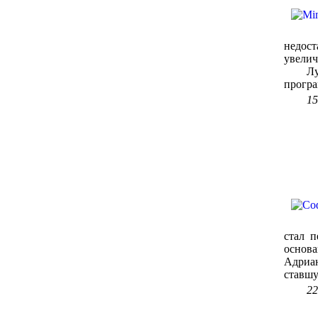
недос
увелич
Лучше
програ
15
стал 
основа
Адриа
ставшу
22