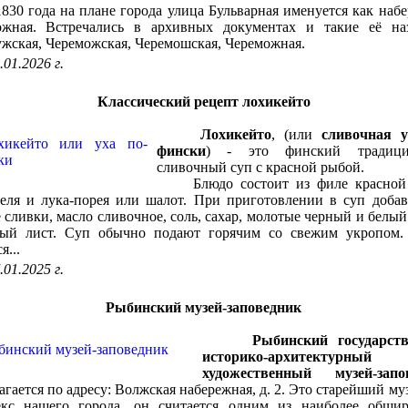
 года на плане города улица Бульварная именуется как наб
ожная. Встречались в архивных документах и такие её наз
жская, Череможская, Черемошская, Череможная.
.01.2026 г.
Классический рецепт лохикейто
Лохикейто
, (или
сливочная у
фински
) - это финский традици
сливочный суп с красной рыбой.
Блюдо состоит из филе красной
еля и лука-порея или шалот. При приготовлении в суп доба
 сливки, масло сливочное, соль, сахар, молотые черный и белый
вый лист. Суп обычно подают горячим со свежим укропом.
я...
.01.2025 г.
Рыбинский музей-заповедник
Рыбинский государст
историко-архитектур
художественный музей-запо
агается по адресу: Волжская набережная, д. 2. Это старейший м
екс нашего города, он считается одним из наиболее обши