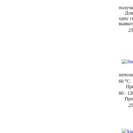
получа
Для пр
одну с
вымыть
25
неполн
о
60
С.
При г
60 - 1
Процес
25