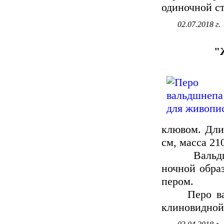
одиночной ст
02.07.2018 г.
"
клювом. Длин
см, масса 210
Вальдшнеп
ночной обра
пером.
Перо вальд
клиновидной