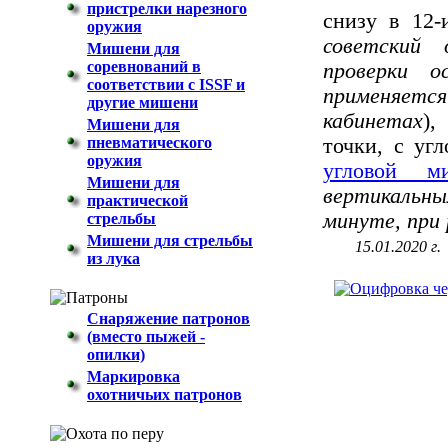
пристрелки нарезного
снизу в 12-
оружия
советский 
Мишени для
соревнований в
проверки о
соответствии с ISSF и
применяется
другие мишени
кабинетах
),
Мишени для
пневматического
точки, с уг
оружия
угловой ми
Мишени для
вертикальн
практической
минуте, при
стрельбы
Мишени для стрельбы
15.01.2020 г.
из лука
Снаряжение патронов
(вместо пыжей -
опилки)
Маркировка
охотничьих патронов