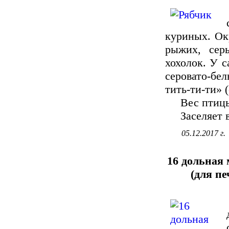
куриных. Ок
рыжих, сер
хохолок. У с
серовато-бе
тить-ти-ти» (
Вес птицы 
Заселяет вс
05.12.2017 г.
16 дольная
(для пе