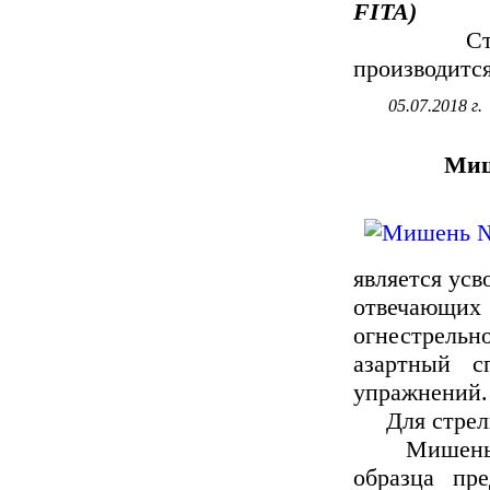
FITA)
Стрельба
производится
05.07.2018 г.
Миш
является усв
отвечающ
огнестрельн
азартный с
упражнений.
Для стрель
Мишень № 4
образца пр