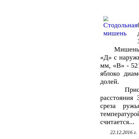
Мишень диа
«Д» с наруж
мм, «В» - 52
яблоко диа
долей.
Пристрел
расстояния 
среза ружь
температу
считается...
22.12.2016 г.