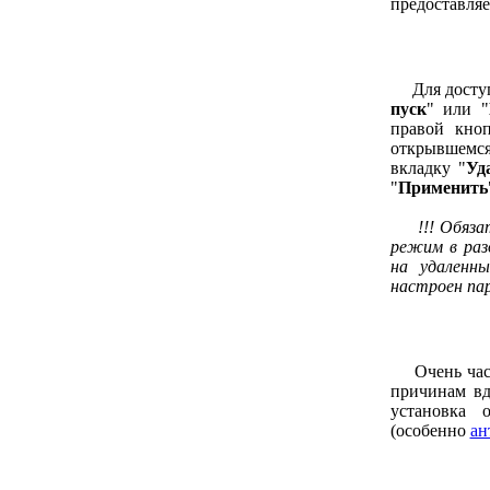
предоставляе
Для доступа 
пуск
" или "
правой кно
открывшемс
вкладку "
Уд
"
Применить
!!! Обяз
режим в раз
на удаленн
настроен пар
Очень часто
причинам вд
установка 
(особенно
ан