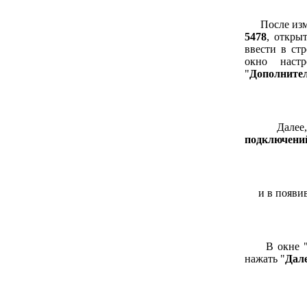
После измен
5478
, откры
ввести в стр
окно наст
"
Дополните
Далее, на
подключени
и в появивш
В окне 
нажать "
Дал