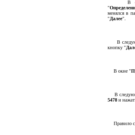
В следу
"
Определен
менялся в п
"
Далее
".
В следующ
кнопку "
Дал
В окне "
П
В следующ
5478
и нажат
Правило со