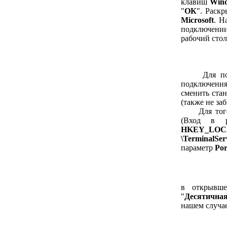
клавиш
Win
"
ОК
". Раск
Microsoft
. Н
подключении
рабочий стол
Для повыше
подключения
сменить ста
(также не за
Для того ч
(Вход в 
HKEY_LOC
\TerminalSer
параметр
Po
в открывше
"
Десятична
нашем случа