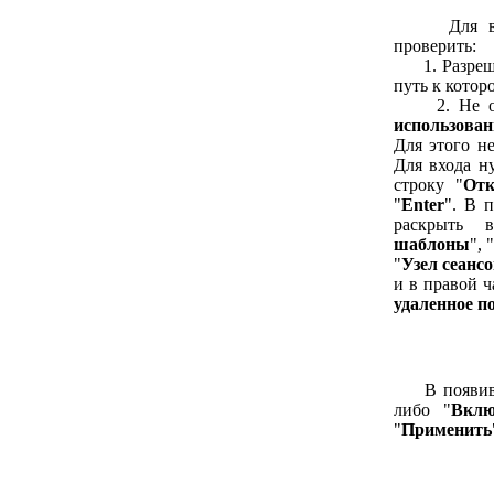
Для возобн
проверить:
1. Разрешен
путь к котор
2. Не отк
использован
Для этого н
Для входа 
строку "
От
"
Enter
". В 
раскрыть 
шаблоны
", 
"
Узел сеанс
и в правой ч
удаленное п
В появившем
либо "
Вклю
"
Применить