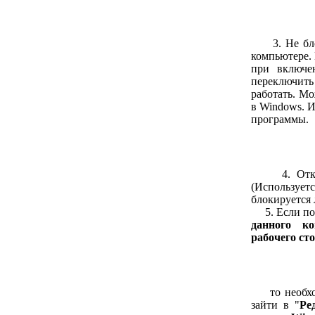
3. Не блок
компьютере.
при включе
переключить
работать. М
в Windows. 
программы.
4. Открыта
(Использует
блокируется 
5. Если поя
данного ко
рабочего ст
то необходи
зайти в "
Ре