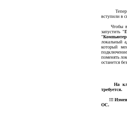
Теперь нео
вступили в с
Чтобы войт
запустить "
П
"
Компьютер
локальный а
который м
подключение
поменять лок
останется бе
На кл
требуется.
!!! Изме
ОС.