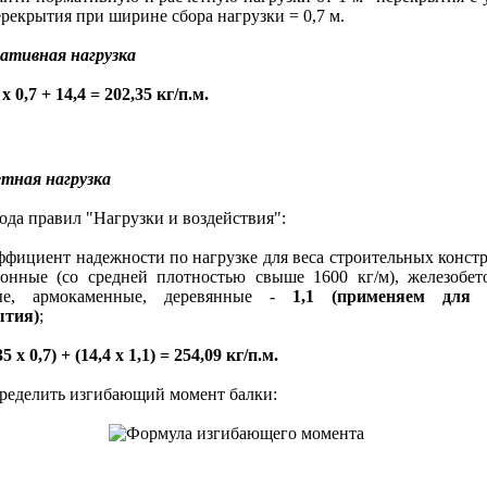
ерекрытия при ширине сбора нагрузки = 0,7 м.
ативная нагрузка
 х 0,7 + 14,4 = 202,35 кг/п.м.
етная нагрузка
а правил "Нагрузки и воздействия":
ициент надежности по нагрузке для веса строительных конст
тонные (со средней плотностью свыше 1600 кг/м), железобет
ые, армокаменные, деревянные -
1,1 (применяем для 
ытия)
;
35 х 0,7) + (14,4 х 1,1) = 254,09 кг/п.м.
делить изгибающий момент балки: