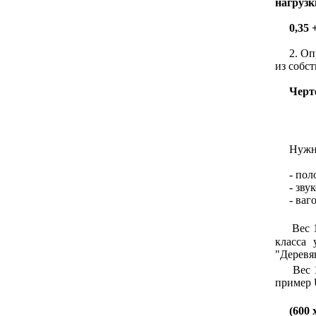
нагрузк
0,35 
2. Опре
из собс
Черт
Нужно 
- полов
- звуко
- вагон
Вес 1
класса 
"Деревя
Вес 1
пример 
(600 