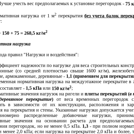
 Лучше учесть вес предполагаемых к установке перегородок -
75 
2
ивная нагрузка от 1 м
перекрытия
без учета балок пере
:
2
+ 150 + 75 = 268,5 кг/м
етная нагрузка
а правил "Нагрузки и воздействия":
ициент надежности по нагрузке для веса строительных конст
тонные (со средней плотностью свыше 1600 кг/м), железобет
е, армокаменные, деревянные -
1,1 (применяем для перекрыти
нная нормативная нагрузка на междуэтажное перекрытие в
2
составляет -
1,5 кПа
или
150 кг/м
;
тивные значения нагрузок на ригели и
плиты перекрытий (
в
деревянное перекрытие
)
от веса временных перегородок с
ть в зависимости от их конструкции, расположения и хар
я на перекрытия и стены. Указанные нагрузки допускается учи
вномерно распределенные добавочные нагрузки, приним
ивные значения на основании расчета для предполагаемы
ния перегородок, но не менее 0,5 кПа.
1,3
- при полном норма
 менее 2,0 кПа; если нагрузка на перекрытие 2,0 кПа и более, т