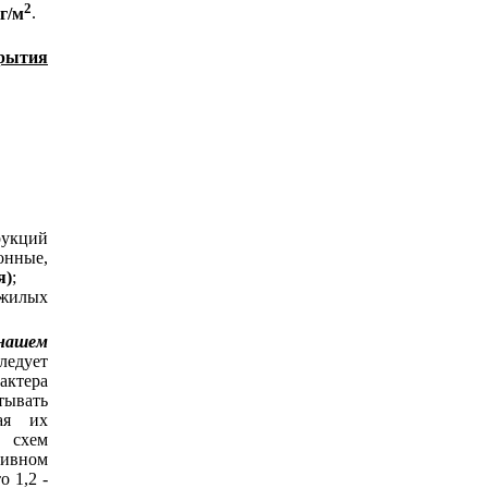
2
кг/м
.
крытия
рукций
онные,
я)
;
 жилых
 нашем
ледует
актера
тывать
ая их
х схем
тивном
о 1,2 -