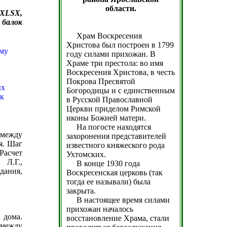
области.
 XLSX,
 балок
Храм Воскресения
Христова был построен в 1799
году силами прихожан. В
Храме три престола: во имя
Воскресения Христова, в честь
Покрова Пресвятой
Богородицы и с единственным
в Русской Православной
Церкви приделом Римской
иконы Божией матери.
На погосте находятся
 между
захоронения представителей
я. Шаг
известного княжеского рода
Расчет
Ухтомских.
 Л.Г.,
В конце 1930 года
дания,
Воскресенская церковь (так
тогда ее называли) была
закрыта.
В настоящее время силами
прихожан началось
дома.
восстановление Храма, стали
 между