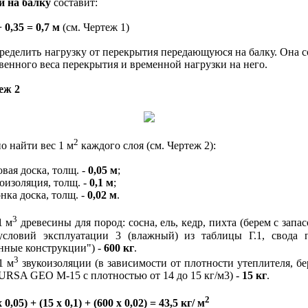
и на балку
составит:
+ 0,35 = 0,7 м
(см. Чертеж 1)
делить нагрузку от перекрытия передающуюся на балку. Она с
твенного веса перекрытия и временной нагрузки на него.
еж 2
2
найти вес 1 м
каждого слоя (см. Чертеж 2):
ая доска, толщ. -
0,05 м
;
изоляция, толщ. -
0,1 м
;
ка доска, толщ. -
0,02 м
.
3
 м
древесины для пород: сосна, ель, кедр, пихта (берем с запа
условий эксплуатации 3 (влажный) из таблицы Г.1, свода 
нные конструкции") -
600 кг
.
3
 м
звукоизоляции (в зависимости от плотности утеплителя, бе
URSA GEO M-15 с плотностью от 14 до 15 кг/м3) -
15 кг
.
2
х 0,05) + (15 х 0,1) + (600 х 0,02) = 43,5 кг/ м