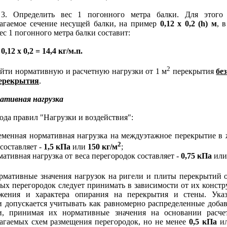
еделить вес 1 погонного метра балки. Для этого 
агаемое сечение несущей балки, на пример
0,12 х 0,2 (h) м
, 
ес 1 погонного метра балки составит:
 0,12 х 0,2 = 14,4 кг/м.п.
2
и нормативную и расчетную нагрузки от 1 м
перекрытия
бе
перекрытия
.
ативная нагрузка
а правил "Нагрузки и воздействия":
нная нормативная нагрузка на междуэтажное перекрытие в
2
составляет -
1,5 кПа
или
150 кг/м
;
тивная нагрузка от веса перегородок составляет -
0,75 кПа
ил
тивные значения нагрузок на ригели и плиты перекрытий о
ых перегородок следует принимать в зависимости от их констр
ожения и характера опирания на перекрытия и стены. Ука
и допускается учитывать как равномерно распределенные доба
и, принимая их нормативные значения на основании расче
агаемых схем размещения перегородок, но не менее
0,5 кПа
ил