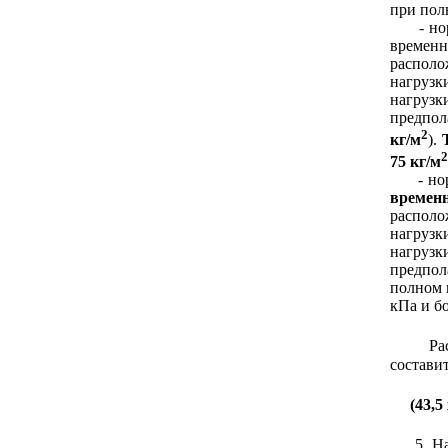
при пол
- норма
временн
распол
нагрузк
нагрузк
предпол
2
кг/м
).
2
75 кг/м
- норм
времен
распол
нагрузк
нагрузк
предпол
полном 
кПа и б
Расчет
составит
(43,5
5. Найт