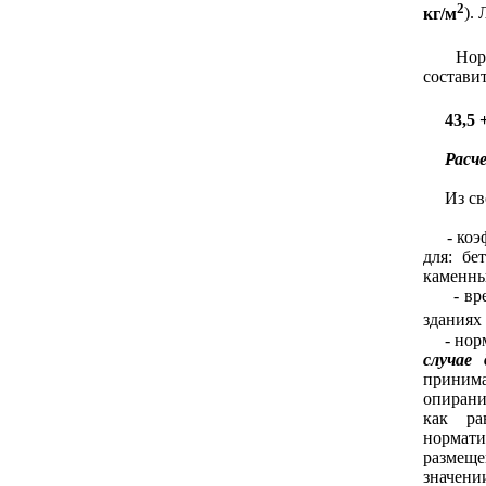
2
кг/м
).
Нормат
составит
43,5 
Расч
Из свод
- коэфф
для: бе
каменны
- време
зданиях 
- норма
случае 
принима
опирани
как ра
нормат
размеще
значении