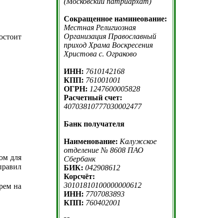
(Московский патриархат)
Сокращенное наминеование:
Местная Религиозная
Организация Православный
остоит
приход Храма Воскресения
Христова с. Ограково
ИНН:
7610142168
КПП:
761001001
ОГРН:
1247600005828
Расчетный счет:
40703810777030002477
Банк получателя
Наименование:
Калужское
отделение № 8608 ПАО
сом для
Сбербанк
правил
БИК:
042908612
Корсчёт:
30101810100000000612
рем на
ИНН:
7707083893
КПП:
760402001