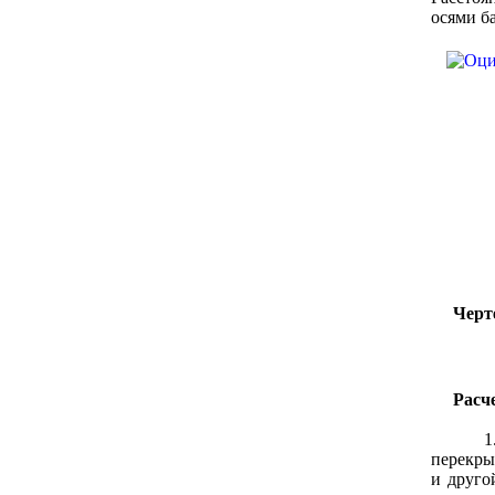
осями ба
Черт
Расч
1. Опр
перекры
и друго