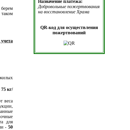
Назначение платежа:
Добровольные пожертвования
берем
на восстановление Храма
в таком
QR-код для осуществления
пожертвований
з учета
 жилых
и
75 кг/
т веса
укции,
занные
вочные
та для
и -
50