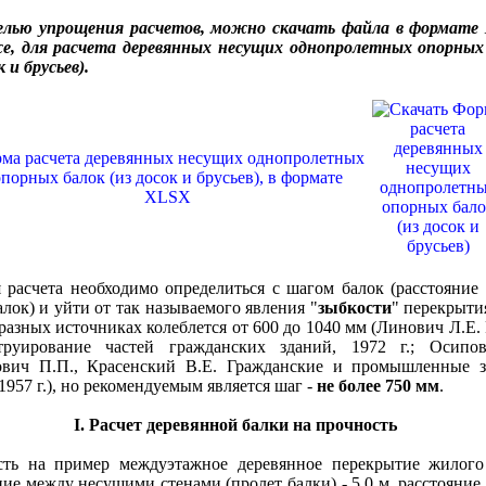
елью упрощения расчетов, можно скачать файла в формате
е, для расчета деревянных несущих однопролетных опорных
к и брусьев).
ма расчета деревянных несущих однопролетных
опорных балок (из досок и брусьев), в формате
XLSX
чета необходимо определиться с шагом балок (расстояние
алок) и уйти от так называемого явления "
зыбкости
" перекрыти
 разных источниках колеблется от 600 до 1040 мм (Линович Л.Е. 
труирование частей гражданских зданий, 1972 г.; Осипов
вич П.П., Красенский В.Е. Гражданские и промышленные з
 1957 г.), но рекомендуемым является шаг -
не более 750 мм
.
I. Расчет деревянной балки на прочность
а пример междуэтажное деревянное перекрытие жилого 
ние между несущими стенами (пролет балки) - 5,0 м, расстояние