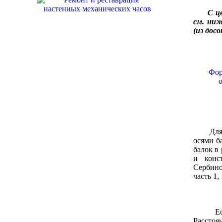
С ц
см. ниж
(из досо
Фор
Для рас
осями б
балок в
и конс
Сербино
часть 1,
Есть н
Расстоя