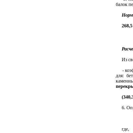
балок п
Норм
268,5
Расч
Из свод
- коэфф
для: бе
каменн
перекр
(340,
6. Опре
где,