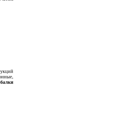
рукций
онные,
балки