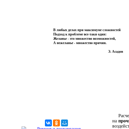
В любых делах при максимуме сложностей
Подход к проблеме все-таки один:
Желанье - это множество возможностей,
А нежеланье - множество причин.
Э. Асадов
Расчет 
на
проч
воздейс