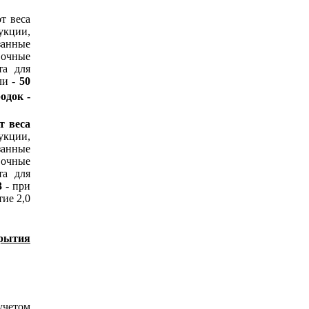
т веса
укции,
занные
вочные
та для
и -
50
одок -
т веса
укции,
занные
вочные
та для
3
- при
ие 2,0
крытия
учетом