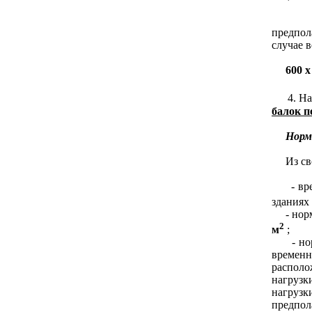
3. Опр
предпол
случае в
600 х
4. Найт
балок 
Норм
Из свод
- време
зданиях 
- норма
2
м
;
- норма
временн
распол
нагрузк
нагрузк
предпол