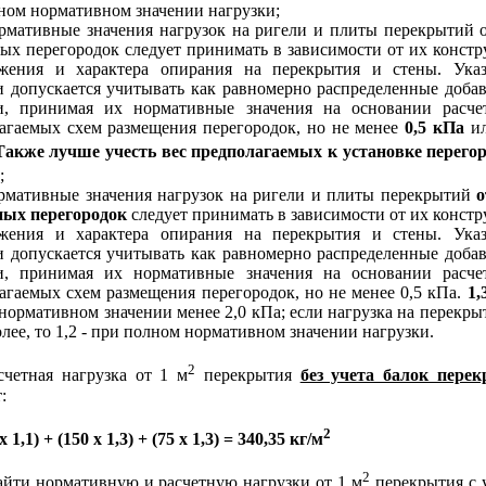
ном нормативном значении нагрузки;
тивные значения нагрузок на ригели и плиты перекрытий о
ых перегородок следует принимать в зависимости от их констр
ожения и характера опирания на перекрытия и стены. Ука
и допускается учитывать как равномерно распределенные доба
и, принимая их нормативные значения на основании расче
агаемых схем размещения перегородок, но не менее
0,5 кПа
ил
Также лучше учесть вес предполагаемых к установке перегор
;
ативные значения нагрузок на ригели и плиты перекрытий
о
ных перегородок
следует принимать в зависимости от их констр
ожения и характера опирания на перекрытия и стены. Ука
и допускается учитывать как равномерно распределенные доба
и, принимая их нормативные значения на основании расче
агаемых схем размещения перегородок, но не менее 0,5 кПа.
1,
нормативном значении менее 2,0 кПа; если нагрузка на перекрыт
олее, то 1,2 - при полном нормативном значении нагрузки.
2
ная нагрузка от 1 м
перекрытия
без учета балок пере
:
2
 х 1,1) + (150 х 1,3) + (75 х 1,3) = 340,35 кг/м
2
и нормативную и расчетную нагрузки от 1 м
перекрытия с 