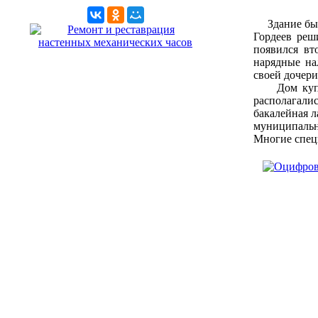
Здание было
Гордеев реш
появился вт
нарядные на
своей дочери
Дом купца 
располагалис
бакалейная л
муниципаль
Многие специ