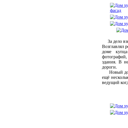
За дело взя
Возглавлял 
доме купца
фотографий,
здания. В н
дороги.
Новый дом с
ещё несколь
ведущий когд